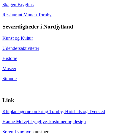
Skagen Bryghus
Restaurant Munch Tornby
Seværdigheder i Nordjylland
Kunst og Kultur
Udendørsaktiviteter
Historie
Museer
Strande
Link
Klitplantagerne omkring Tornby, Hirtshals og Tversted
Hanne Melvej Lyngbye, kostumer og design
Søren Lyngbye
kunstner