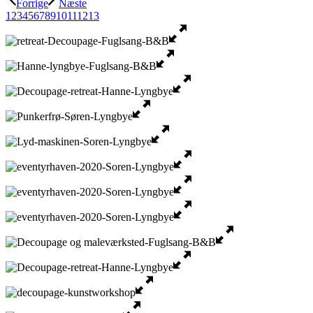
Forrige
Næste
1
2
3
4
5
6
7
8
9
10
11
12
13